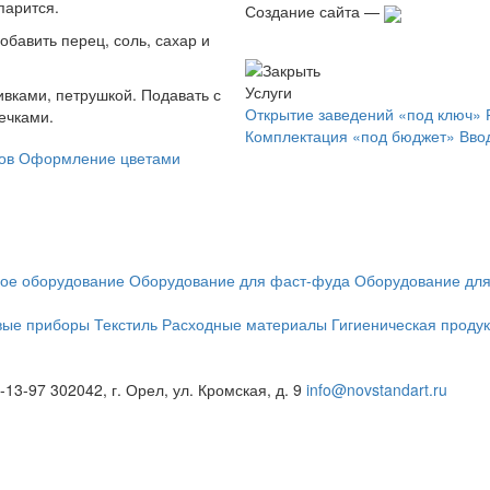
парится.
Создание сайта —
бавить перец, соль, сахар и
Услуги
вками, петрушкой. Подавать с
Открытие заведений «под ключ»
ечками.
Комплектация «под бюджет»
Вво
ов
Оформление цветами
вое оборудование
Оборудование для фаст-фуда
Оборудование для
вые приборы
Текстиль
Расходные материалы
Гигиеническая продук
4-13-97
302042, г. Орел, ул. Кромская, д. 9
info@novstandart.ru