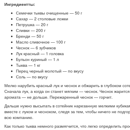
Ингредиентты:
Семечки тыквы очищенные — 50 г
Сахар — 2 столовые ложки
Петрушка — 20 г
Сливки — 200 г
Бренди — 50 г
Масло сливочное — 100 г
Чеснок — 6 зубчиков
Лук красный — 1 головка
Бульон куриный — 1 л
Тыква — 1 кг
Перец черный молотый — по вкусу
Соль — по вкусу
Мелко нарубить красный лук и чеснок и обжарить в глубоком со
Сначала лук, а когда он станет мягким — чеснок. Чеснок жаритс
аромата — не дольше. Пережаренный чеснок — горчит.
Дальше нужно высыпать в сотейник нарезанную мелкими кубикам
вместе с луком и чесноком, следя за тем, чтобы ничего не подг
всю компанию.
Как только тыква немного размягчится, что легко определить пр