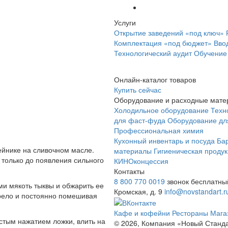
Услуги
Открытие заведений «под ключ»
Комплектация «под бюджет»
Вво
Технологический аудит
Обучение
Онлайн-каталог товаров
Купить сейчас
Оборудование и расходные мат
Холодильное оборудование
Техн
для фаст-фуда
Оборудование дл
Профессиональная химия
Кухонный инвентарь и посуда
Бар
тейнике на сливочном масле.
материалы
Гигиеническая продук
я только до появления сильного
КИНОконцессия
Контакты
8 800 770 0019
звонок бесплатны
и мякоть тыквы и обжарить ее
Кромская, д. 9
info@novstandart.r
орело и постоянно помешивая
Кафе и кофейни
Рестораны
Мага
остым нажатием ложки, влить на
© 2026, Компания «Новый Станд