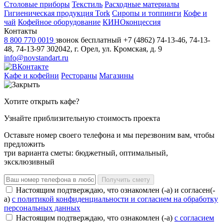
Столовые приборы
Текстиль
Расходные материалы
Гигиеническая продукция Tork
Сиропы и топпинги
Кофе и
чай
Кофейное оборудование
КИНОконцессия
Контакты
8 800 770 0019
звонок бесплатный
+7 (4862) 74-13-46, 74-13-
48, 74-13-97
302042, г. Орел, ул. Кромская, д. 9
info@novstandart.ru
Кафе и кофейни
Рестораны
Магазины
Хотите открыть кафе?
Узнайте приблизительную стоимость проекта
Оставьте номер своего телефона и мы перезвоним вам, чтобы
предложить
три варианта сметы: бюджетный, оптимальный,
эксклюзивный
Получить смету
Настоящим подтверждаю, что ознакомлен (-а) и согласен(-
а)
с политикой конфиденциальности и согласием на обработку
персональных данных
Настоящим подтверждаю, что ознакомлен (-а)
с согласием