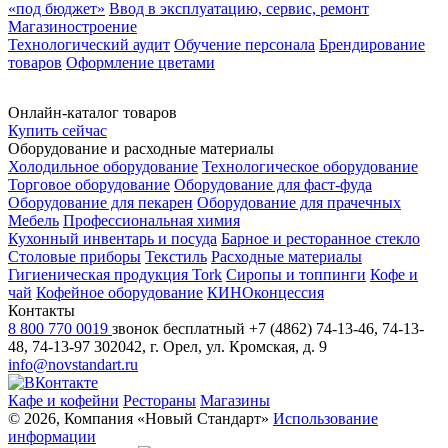
«под бюджет»
Ввод в эксплуатацию, сервис, ремонт
Магазиностроение
Технологический аудит
Обучение персонала
Брендирование
товаров
Оформление цветами
Онлайн-каталог товаров
Купить сейчас
Оборудование и расходные материалы
Холодильное оборудование
Технологическое оборудование
Торговое оборудование
Оборудование для фаст-фуда
Оборудование для пекарен
Оборудование для прачечных
Мебель
Профессиональная химия
Кухонный инвентарь и посуда
Барное и ресторанное стекло
Столовые приборы
Текстиль
Расходные материалы
Гигиеническая продукция Tork
Сиропы и топпинги
Кофе и
чай
Кофейное оборудование
КИНОконцессия
Контакты
8 800 770 0019
звонок бесплатный
+7 (4862) 74-13-46, 74-13-
48, 74-13-97
302042, г. Орел, ул. Кромская, д. 9
info@novstandart.ru
Кафе и кофейни
Рестораны
Магазины
© 2026, Компания «Новый Стандарт»
Использование
информации