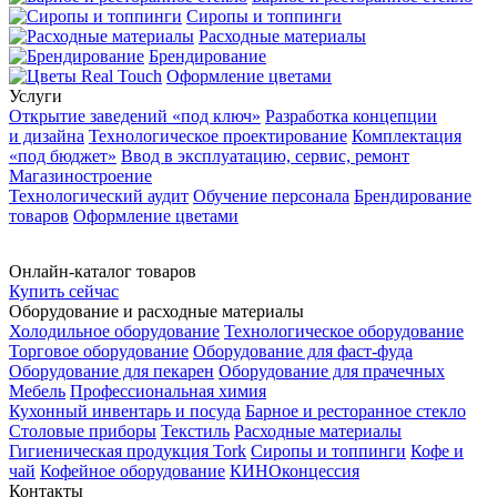
Сиропы и топпинги
Расходные материалы
Брендирование
Оформление цветами
Услуги
Открытие заведений «под ключ»
Разработка концепции
и дизайна
Технологическое проектирование
Комплектация
«под бюджет»
Ввод в эксплуатацию, сервис, ремонт
Магазиностроение
Технологический аудит
Обучение персонала
Брендирование
товаров
Оформление цветами
Онлайн-каталог товаров
Купить сейчас
Оборудование и расходные материалы
Холодильное оборудование
Технологическое оборудование
Торговое оборудование
Оборудование для фаст-фуда
Оборудование для пекарен
Оборудование для прачечных
Мебель
Профессиональная химия
Кухонный инвентарь и посуда
Барное и ресторанное стекло
Столовые приборы
Текстиль
Расходные материалы
Гигиеническая продукция Tork
Сиропы и топпинги
Кофе и
чай
Кофейное оборудование
КИНОконцессия
Контакты