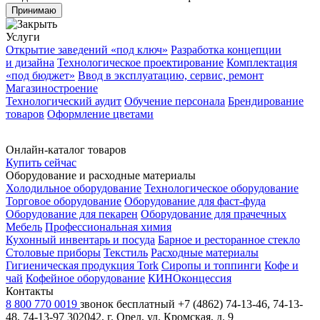
Принимаю
Услуги
Открытие заведений «под ключ»
Разработка концепции
и дизайна
Технологическое проектирование
Комплектация
«под бюджет»
Ввод в эксплуатацию, сервис, ремонт
Магазиностроение
Технологический аудит
Обучение персонала
Брендирование
товаров
Оформление цветами
Онлайн-каталог товаров
Купить сейчас
Оборудование и расходные материалы
Холодильное оборудование
Технологическое оборудование
Торговое оборудование
Оборудование для фаст-фуда
Оборудование для пекарен
Оборудование для прачечных
Мебель
Профессиональная химия
Кухонный инвентарь и посуда
Барное и ресторанное стекло
Столовые приборы
Текстиль
Расходные материалы
Гигиеническая продукция Tork
Сиропы и топпинги
Кофе и
чай
Кофейное оборудование
КИНОконцессия
Контакты
8 800 770 0019
звонок бесплатный
+7 (4862) 74-13-46, 74-13-
48, 74-13-97
302042, г. Орел, ул. Кромская, д. 9