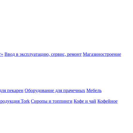
т»
Ввод в эксплуатацию, сервис, ремонт
Магазиностроение
для пекарен
Оборудование для прачечных
Мебель
продукция Tork
Сиропы и топпинги
Кофе и чай
Кофейное