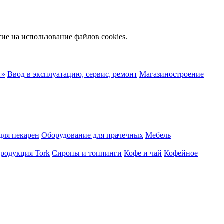
сие на использование файлов cookies.
т»
Ввод в эксплуатацию, сервис, ремонт
Магазиностроение
для пекарен
Оборудование для прачечных
Мебель
продукция Tork
Сиропы и топпинги
Кофе и чай
Кофейное