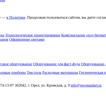
ции
ее —
в Политике
. Продолжая пользоваться сайтом, вы даете согла
йна
Технологическое проектирование
Комплектация «под бюдже
варов
Оформление цветами
говое оборудование
Оборудование для фаст-фуда
Оборудование 
оловые приборы
Текстиль
Расходные материалы
Гигиеническая 
 74-13-97
302042, г. Орел, ул. Кромская, д. 9
info@novstandart.ru