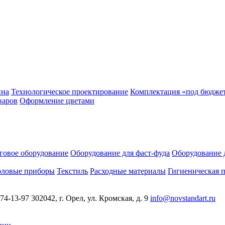
йна
Технологическое проектирование
Комплектация «под бюдже
варов
Оформление цветами
говое оборудование
Оборудование для фаст-фуда
Оборудование 
оловые приборы
Текстиль
Расходные материалы
Гигиеническая 
 74-13-97
302042, г. Орел, ул. Кромская, д. 9
info@novstandart.ru