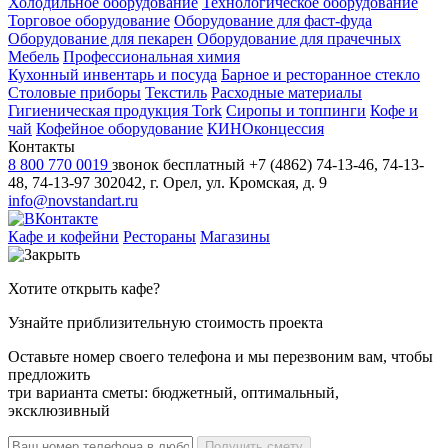
Холодильное оборудование
Технологическое оборудование
Торговое оборудование
Оборудование для фаст-фуда
Оборудование для пекарен
Оборудование для прачечных
Мебель
Профессиональная химия
Кухонный инвентарь и посуда
Барное и ресторанное стекло
Столовые приборы
Текстиль
Расходные материалы
Гигиеническая продукция Tork
Сиропы и топпинги
Кофе и
чай
Кофейное оборудование
КИНОконцессия
Контакты
8 800 770 0019
звонок бесплатный
+7 (4862) 74-13-46, 74-13-
48, 74-13-97
302042, г. Орел, ул. Кромская, д. 9
info@novstandart.ru
Кафе и кофейни
Рестораны
Магазины
Хотите открыть кафе?
Узнайте приблизительную стоимость проекта
Оставьте номер своего телефона и мы перезвоним вам, чтобы
предложить
три варианта сметы: бюджетный, оптимальный,
эксклюзивный
Получить смету