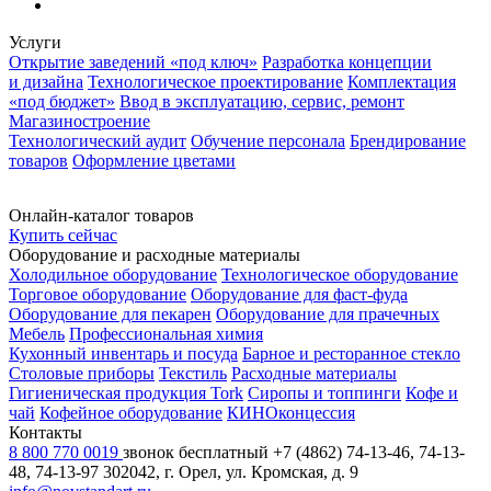
Услуги
Открытие заведений «под ключ»
Разработка концепции
и дизайна
Технологическое проектирование
Комплектация
«под бюджет»
Ввод в эксплуатацию, сервис, ремонт
Магазиностроение
Технологический аудит
Обучение персонала
Брендирование
товаров
Оформление цветами
Онлайн-каталог товаров
Купить сейчас
Оборудование и расходные материалы
Холодильное оборудование
Технологическое оборудование
Торговое оборудование
Оборудование для фаст-фуда
Оборудование для пекарен
Оборудование для прачечных
Мебель
Профессиональная химия
Кухонный инвентарь и посуда
Барное и ресторанное стекло
Столовые приборы
Текстиль
Расходные материалы
Гигиеническая продукция Tork
Сиропы и топпинги
Кофе и
чай
Кофейное оборудование
КИНОконцессия
Контакты
8 800 770 0019
звонок бесплатный
+7 (4862) 74-13-46, 74-13-
48, 74-13-97
302042, г. Орел, ул. Кромская, д. 9