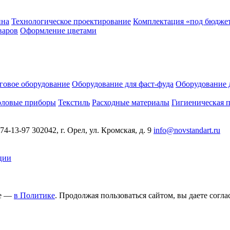
йна
Технологическое проектирование
Комплектация «под бюдже
варов
Оформление цветами
говое оборудование
Оборудование для фаст-фуда
Оборудование 
оловые приборы
Текстиль
Расходные материалы
Гигиеническая 
 74-13-97
302042, г. Орел, ул. Кромская, д. 9
info@novstandart.ru
ции
ее —
в Политике
. Продолжая пользоваться сайтом, вы даете согла