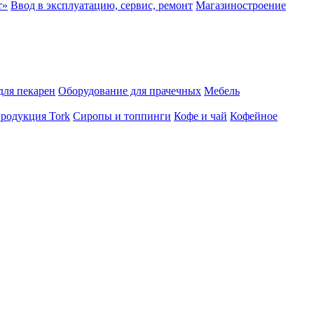
т»
Ввод в эксплуатацию, сервис, ремонт
Магазиностроение
для пекарен
Оборудование для прачечных
Мебель
продукция Tork
Сиропы и топпинги
Кофе и чай
Кофейное