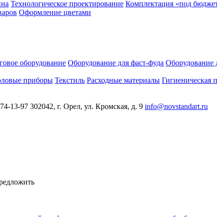
йна
Технологическое проектирование
Комплектация «под бюдже
варов
Оформление цветами
говое оборудование
Оборудование для фаст-фуда
Оборудование 
оловые приборы
Текстиль
Расходные материалы
Гигиеническая 
 74-13-97
302042, г. Орел, ул. Кромская, д. 9
info@novstandart.ru
предложить